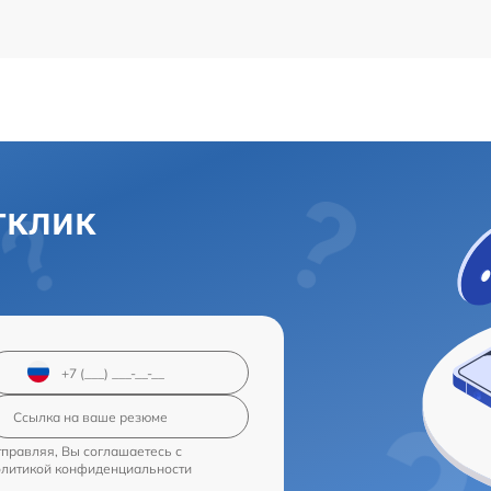
тклик
правляя, Вы соглашаетесь с
олитикой конфиденциальности