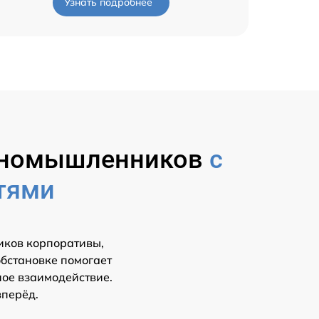
Узнать подробнее
диномышленников
с
тями
иков корпоративы,
обстановке помогает
ное взаимодействие.
вперёд.